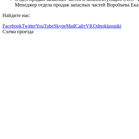
Менеджер отдела продаж запасных частей Воробъева Екате
Найдите нас:
Facebook
Twitter
YouTube
Skype
Mail
Сайт
VK
Odnoklassniki
Схема проезда